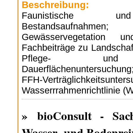
Beschreibung:
Faunistische und 
Bestandsaufnahme
Gewässervegetation und
Fachbeiträge zu Landscha
Pflege- und Ent
Dauerflächenuntersuchung
FFH-Verträglichkeitsunter
Wasserrrahmenrichtlinie (
» bioConsult - Sachv
Wasser- und Bodenre