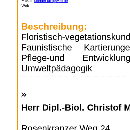
E-Mail:
koehler.ute@web.de
Web:
Beschreibung:
Floristisch-vegetatio
Faunistische Kartierung
Pflege-und Entwicklung
Umweltpädagogik
»
Herr Dipl.-Biol. Christof 
Rosenkranzer Weg 24