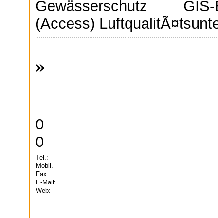
Gewässerschutz GIS-B
(Access) LuftqualitÃ¤tsunt
»
0
0
Tel.:
Mobil.:
Fax:
E-Mail:
Web: