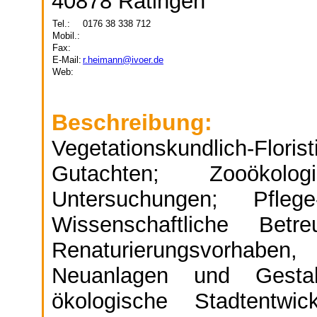
40878 Ratingen
Tel.:
0176 38 338 712
Mobil.:
Fax:
E-Mail:
r.heimann@ivoer.de
Web:
Beschreibung:
Vegetationskundlich-Fl
Gutachten; Zooökol
Untersuchungen; Pfleg
Wissenschaftliche Bet
Renaturierungsvorhab
Neuanlagen und Gesta
ökologische Stadtentwic