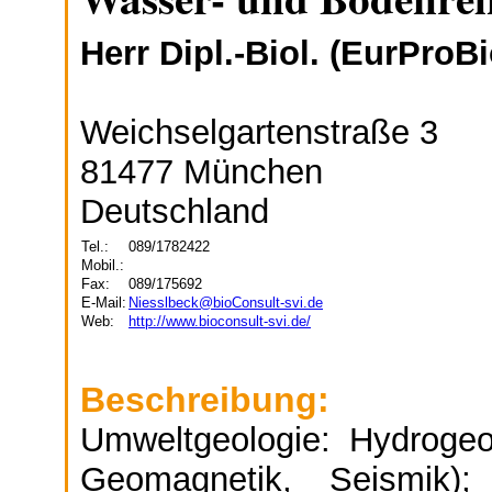
Herr Dipl.-Biol. (EurProB
Weichselgartenstraße 3
81477 München
Deutschland
Tel.:
089/1782422
Mobil.:
Fax:
089/175692
E-Mail:
Niesslbeck@bioConsult-svi.de
Web:
http://www.bioconsult-svi.de/
Beschreibung:
Umweltgeologie: Hydrogeo
Geomagnetik, Seismik