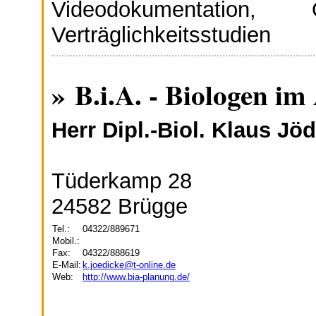
Videodokumentation, Öf
Verträglichkeitsstudien
» B.i.A. - Biologen i
Herr Dipl.-Biol. Klaus Jö
Tüderkamp 28
24582 Brügge
Tel.:
04322/889671
Mobil.:
Fax:
04322/888619
E-Mail:
k.joedicke@t-online.de
Web:
http://www.bia-planung.de/