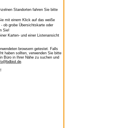
nzelnen Standorten fahren Sie bitte
ie mit einem Klick auf das weiße
 - ob grobe Übersichtskarte oder
n Sie!
ner Karten- und einer Listenansicht
erwendeten browsern getestet. Falls
ht haben sollten, verwenden Sie bitte
n Büro in Ihrer Nähe zu suchen und
nfo@bdbiol.de
.
!